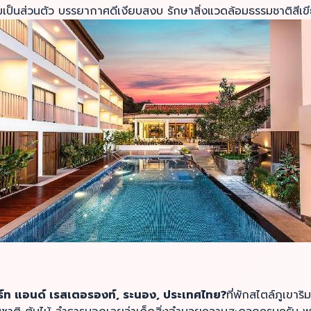
มเป็นส่วนตัว บรรยากาศดีเงียบสงบ รักษาสิ่งแวดล้อมธรรมชาติสีเข
อร์ท แอนด์ เรสเตอรองท์, ระนอง, ประเทศไทย?
ที่พักสไตล์ภูเขาร