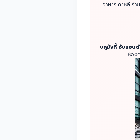
อาหารเกาหลี ร้า
บลูมังกี้ ฮับแอน
ห้องก