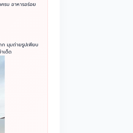
วกครบ อาหารอร่อย
กก มุมถ่ายรูปเพียบ
่าเด็ด