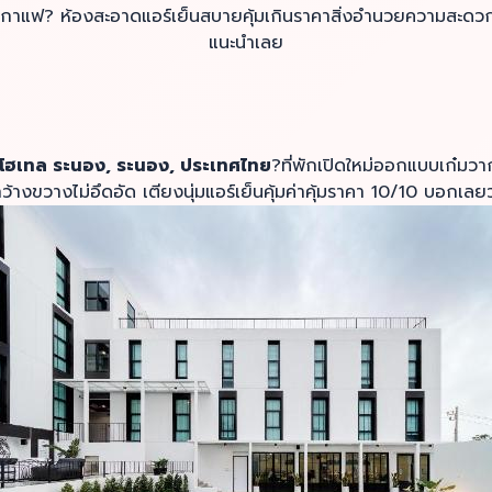
นกาแฟ? ห้องสะอาดแอร์เย็นสบายคุ้มเกินราคาสิ่งอำนวยความสะด
แนะนำเลย
ด์โฮเทล ระนอง, ระนอง, ประเทศไทย
?ที่พักเปิดใหม่ออกแบบเก๋มวา
ว้างขวางไม่อึดอัด เตียงนุ่มแอร์เย็นคุ้มค่าคุ้มราคา 10/10 บอกเลยว