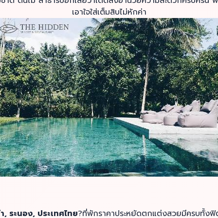
รมชาติ ต้นไม้ ลำธารบอกเลยว่าเด็ดสิ่งอำนวยความสะดวกครบครัน พ
เอาใจใส่เต็มสิบไม่หักค่า
า, ระนอง, ประเทศไทย
?ที่พักราคาประหยัดตกแต่งสวยมีครบทั้งฟิต