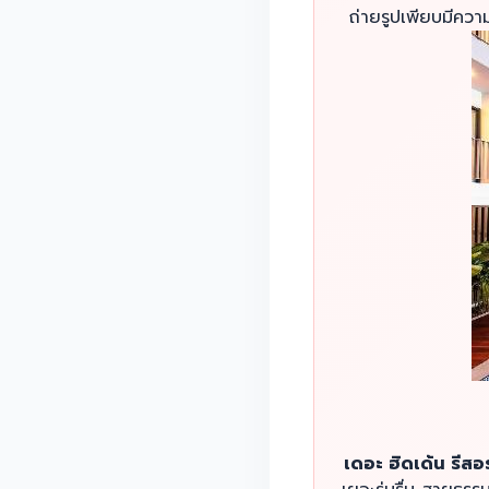
ถ่ายรูปเพียบมีควา
เดอะ ฮิดเด้น รีส