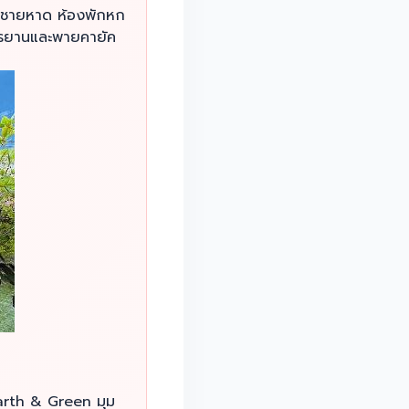
ิดชายหาด ห้องพักหก
ักรยานและพายคายัค
arth & Green มุม