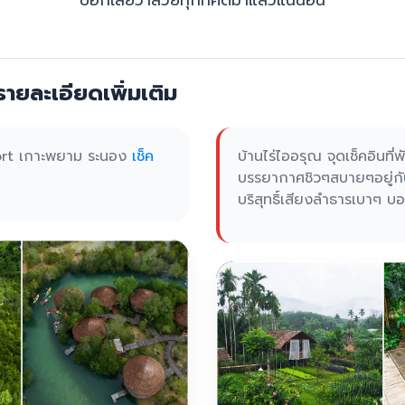
บอกเลยว่าสวยทุกที่คัดมาแล้วแน่นอน
ายละเอียดเพิ่มเติม
ort เกาะพยาม ระนอง
เช็ค
บ้านไร่ไออรุณ จุดเช็คอินที่
บรรยากาศชิวๆสบายๆอยู่ก
บริสุทธิ์เสียงลำธารเบาๆ 