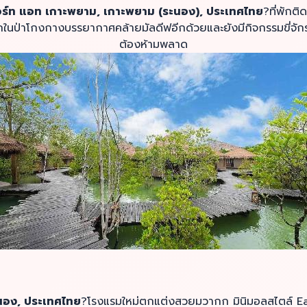
อร์ท แอท เกาะพยาม, เกาะพยาม (ระนอง), ประเทศไทย
?ที่พักต
พักในป่าโกงกางบรรยากาศคล้ายมัลดีฟอีกด้วยและยังมีกิจกรรมขี่จ
ต้องห้ามพลาด
นอง, ประเทศไทย
?โรงแรมใหม่ตกแต่งสวยมวากก มินิมอลสไตล์ E