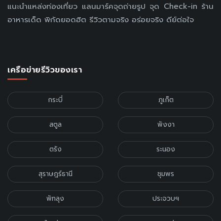
แนะนำแหล่งท่องเที่ยว แลนมาร์คจุดถ่ายรูป จุด Check-in ร้าน
อาหารเด็ด พิกัดยอดฮิต รีวิวตามจริง อร่อยจริง ดีย์ต่อใจ
เครือข่ายรีวิวของเรา
กระบี่
ภูเก็ต
สตูล
พังงา
ตรัง
ระนอง
สุราษฎร์ธานี
ชุมพร
พัทลุง
ประจวบฯ