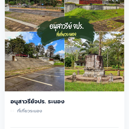
อนุสาวรีย์จปร. ระนอง
ที่เที่ยวระนอง