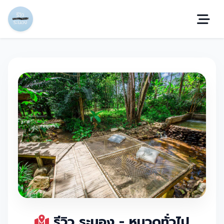
รีวิว ระนอง - หมวดทั่วไป