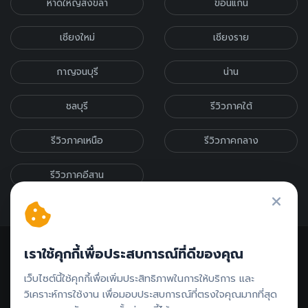
หาดใหญ่สงขลา
ขอนแก่น
เชียงใหม่
เชียงราย
กาญจนบุรี
น่าน
ชลบุรี
รีวิวภาคใต้
รีวิวภาคเหนือ
รีวิวภาคกลาง
รีวิวภาคอีสาน
เราใช้คุกกี้เพื่อประสบการณ์ที่ดีของคุณ
เว็บไซต์นี้ใช้คุกกี้เพื่อเพิ่มประสิทธิภาพในการให้บริการ และ
วิเคราะห์การใช้งาน เพื่อมอบประสบการณ์ที่ตรงใจคุณมากที่สุด
ติดต่อรีวิว // ลงโฆษณา