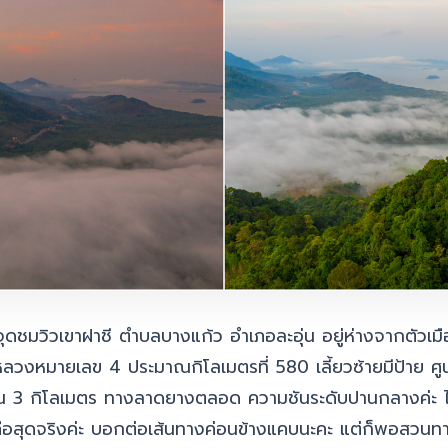
ุดชมวิวเขาฝาชี ตำบลบางแก้ว อำเภอละอุ่น อยู่ห่างจากตัวเ
วงหมายเลข 4 ประมาณกิโลเมตรที่ 580 เลี้ยวซ้ายมีป้าย ศู
ณ 3 กิโลเมตร ทางลาดยางตลอด ความชันระดับปานกลางค่ะ ไม่
ือสุดจริงค่ะ บอกต่อ
เส้นทางค่อนข้างแคบนะคะ แต่ก็พอสวนทาง