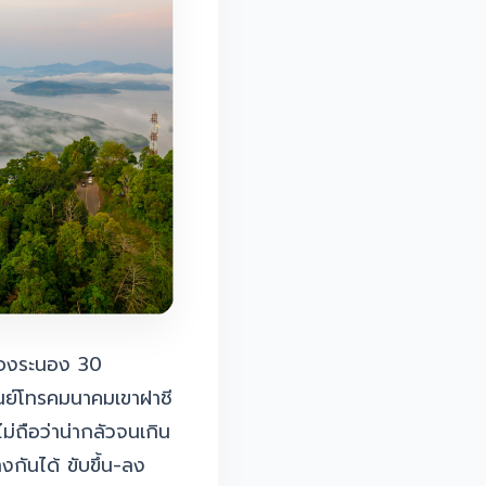
มืองระนอง 30
นย์โทรคมนาคมเขาฝาชี
ถือว่าน่ากลัวจนเกิน
กันได้ ขับขึ้น-ลง