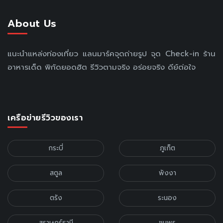
About Us
แนะนำแหล่งท่องเที่ยว แลนมาร์คจุดถ่ายรูป จุด Check-in ร้าน
อาหารเด็ด พิกัดยอดฮิต รีวิวตามจริง อร่อยจริง ดีย์ต่อใจ
เครือข่ายรีวิวของเรา
กระบี่
ภูเก็ต
สตูล
พังงา
ตรัง
ระนอง
สุราษฎร์ธานี
ชุมพร