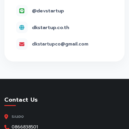
@devstartup
dkstartup.co.th
dkstartupco@gmail.com
Contact Us
ระนอง
0866838501