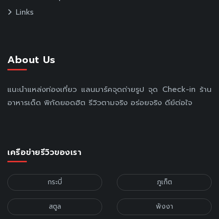
Links
About Us
แนะนำแหล่งท่องเที่ยว แลนมาร์คจุดถ่ายรูป จุด Check-in ร้าน
อาหารเด็ด พิกัดยอดฮิต รีวิวตามจริง อร่อยจริง ดีย์ต่อใจ
เครือข่ายรีวิวของเรา
กระบี่
ภูเก็ต
สตูล
พังงา