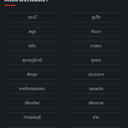
กระบี่
ภูเก็ต
สตูล
พังงา
ตรัง
ระนอง
สุราษฎร์ธานี
ชุมพร
พัทลุง
ประจวบฯ
หาดใหญ่สงขลา
ขอนแก่น
เชียงใหม่
เชียงราย
กาญจนบุรี
น่าน