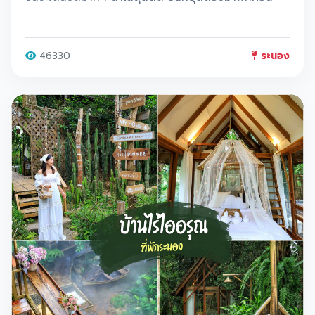
46330
ระนอง