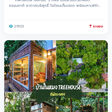
โอ้ยมันดีย์
ธรรมชาติ อากาศบริสุทธิ์ โอโซนเต็มปอด พร้อมคาเฟ่ร้า
นกาแฟฟินๆ
21933
ระนอง