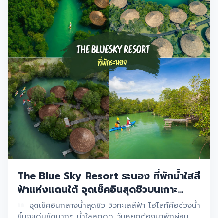
The Blue Sky Resort ระนอง ที่พักน้ำใสสี
ฟ้าแห่งแดนใต้ จุดเช็คอินสุดชิวบนเกาะ
พยาม น้ำสีเขียวมรกต
จุดเช็คอินกลางน้ำสุดชิว วิวทะเลสีฟ้า ไฮไลท์คือช่วงน้ำ
ขึ้นจะเด่นชัดมากๆ น้ำใสสุดดด วันหยุดต้องมาพักผ่อน