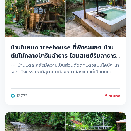
บ้านในหมง treehouse ที่พักระนอง บ้าน
ต้นไม้กลางป่าริมลำธาร โฮมสเตย์ริมลำธาร
ที่ซ่อนตัวท่ามกลางต้นไม้เขียวๆ ร่มรื่น และ
บ้านแต่ละหลังมีความเป็นส่วนตัวตกแต่งแบบโคซี่ๆ น่า
บรรยากาศสดชื่นมากๆ
รักๆ อิงธรรมชาติสุดๆ มีน้องหมาน้องแมวที่เป็นกันเอ
งมากๆ ใครมาระนอง ต้องมาที่นี่น้าา
12773
ระนอง