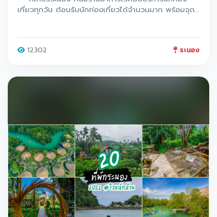
ลำธาร
เที่ยวทุกวัน ต้อนรับนักท่องเที่ยวได้จำนวนมาก พร้อมจุด
ถ่ายรูปสวย ๆ นอกจากนั้นยังมีสอทที่ช่วงนี้
12302
ระนอง