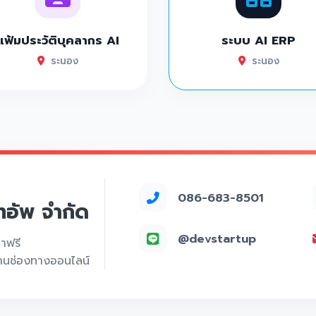
แฟ้มประวัติบุคลากร AI
ระบบ AI ERP
ระนอง
ระนอง
086-683-8501
์ทอัพ จำกัด
@devstartup
คาฟรี
่านช่องทางออนไลน์