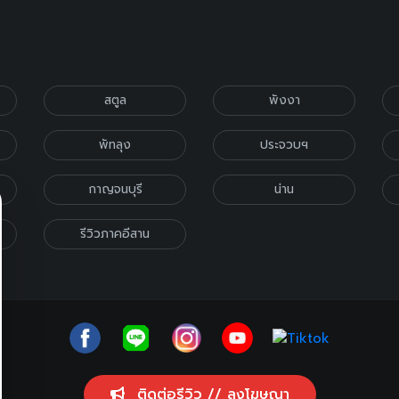
สตูล
พังงา
พัทลุง
ประจวบฯ
กาญจนบุรี
น่าน
รีวิวภาคอีสาน
ติดต่อรีวิว // ลงโฆษณา