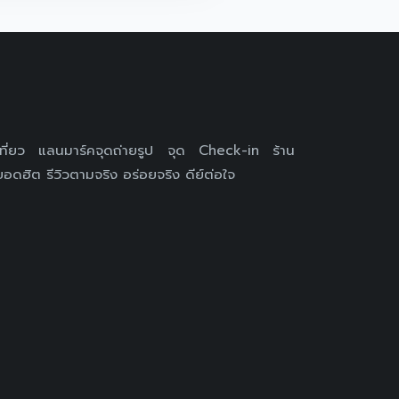
เที่ยว แลนมาร์คจุดถ่ายรูป จุด Check-in ร้าน
อดฮิต รีวิวตามจริง อร่อยจริง ดีย์ต่อใจ