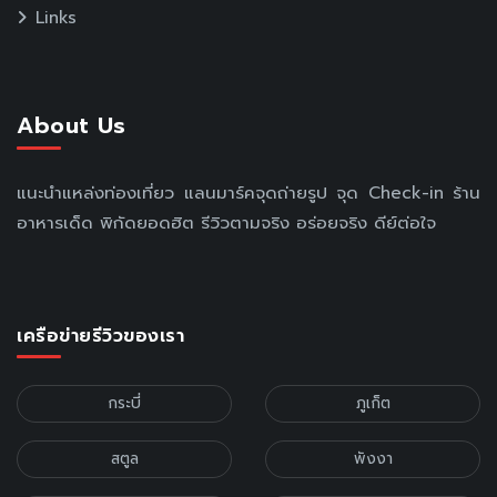
Links
About Us
แนะนำแหล่งท่องเที่ยว แลนมาร์คจุดถ่ายรูป จุด Check-in ร้าน
อาหารเด็ด พิกัดยอดฮิต รีวิวตามจริง อร่อยจริง ดีย์ต่อใจ
เครือข่ายรีวิวของเรา
กระบี่
ภูเก็ต
สตูล
พังงา