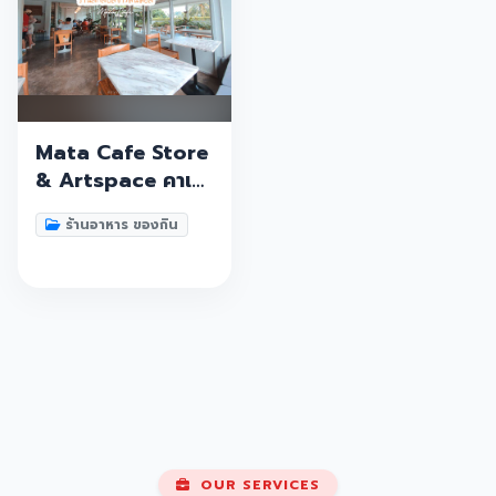
Mata Cafe Store
& Artspace คาเฟ่
ระนอง บอกเลยว่า
ร้านอาหาร ของกิน
เด็ดด ร้านลึกลับ
สไตล์มินิมอลสีขาวๆ
สวยๆ
OUR SERVICES