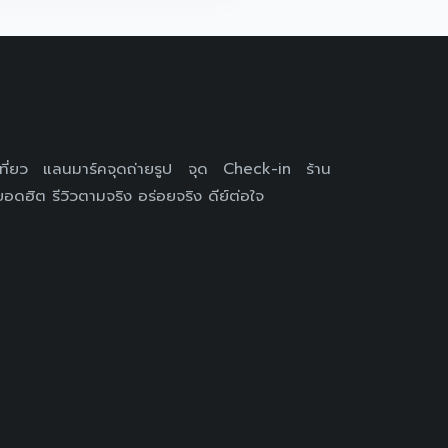
เที่ยว แลนมาร์คจุดถ่ายรูป จุด Check-in ร้าน
อดฮิต รีวิวตามจริง อร่อยจริง ดีย์ต่อใจ