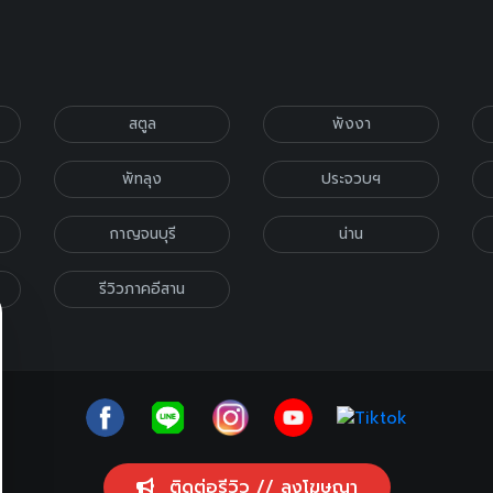
สตูล
พังงา
พัทลุง
ประจวบฯ
กาญจนบุรี
น่าน
รีวิวภาคอีสาน
ติดต่อรีวิว // ลงโฆษณา