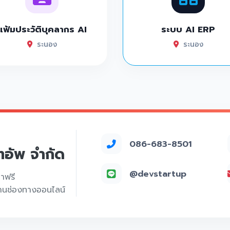
แฟ้มประวัติบุคลากร AI
ระบบ AI ERP
ระนอง
ระนอง
086-683-8501
์ทอัพ จำกัด
@devstartup
คาฟรี
่านช่องทางออนไลน์