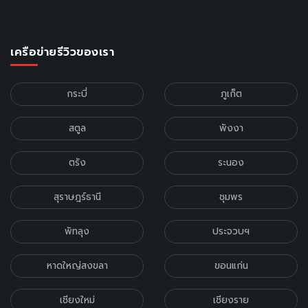
เครือข่ายรีวิวของเรา
กระบี่
ภูเก็ต
สตูล
พังงา
ตรัง
ระนอง
สุราษฎร์ธานี
ชุมพร
พัทลุง
ประจวบฯ
หาดใหญ่สงขลา
ขอนแก่น
เชียงใหม่
เชียงราย