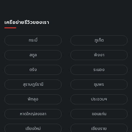
เครือข่ายรีวิวของเรา
กระบี่
ภูเก็ต
สตูล
พังงา
ตรัง
ระนอง
สุราษฎร์ธานี
ชุมพร
พัทลุง
ประจวบฯ
หาดใหญ่สงขลา
ขอนแก่น
เชียงใหม่
เชียงราย