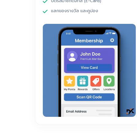
บัตรสมาชิกดิจิทัล (E-Card)
แลกของรางวัล และคูปอง