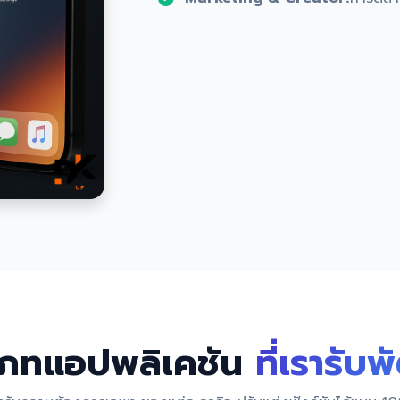
เภทแอปพลิเคชัน
ที่เรารับ