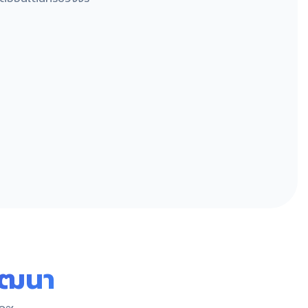
พัฒนา