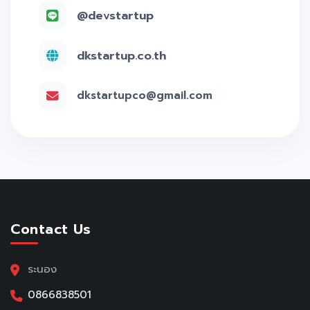
@devstartup
dkstartup.co.th
dkstartupco@gmail.com
Contact Us
ระนอง
0866838501