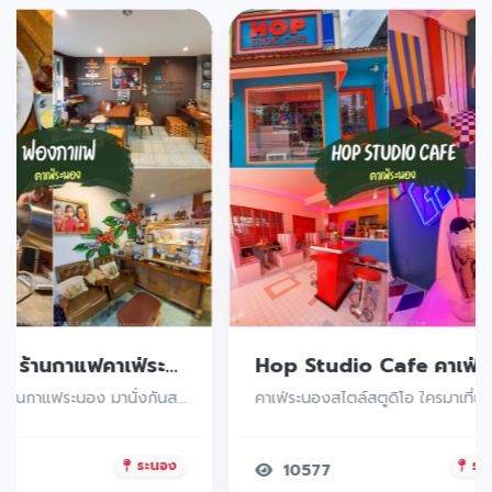
ฟองกาแฟ ร้านกาแฟคาเฟ่ระนอง บอกเลยว่าดีย์ กาแฟชาเย็นอร่อยน้าา
คาเฟ่ระนอง ร้านกาแฟระนอง มานั่งกันสบายๆชิวๆ
ระนอง
ระ
10577