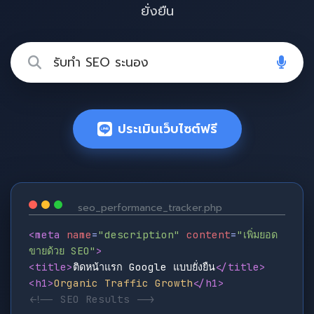
ยั่งยืน
ประเมินเว็บไซต์ฟรี
seo_performance_tracker.php
<meta
name
=
"description"
content
=
"เพิ่มยอด
ขายด้วย SEO"
>
<title>
ติดหน้าแรก Google แบบยั่งยืน
</title>
<h1>
Organic Traffic Growth
</h1>
<!-- SEO Results -->