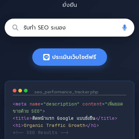
ยั่งยืน
ประเมินเว็บไซต์ฟรี
seo_performance_tracker.php
<meta
name
=
"description"
content
=
"เพิ่มยอด
ขายด้วย SEO"
>
<title>
ติดหน้าแรก Google แบบยั่งยืน
</title>
<h1>
Organic Traffic Growth
</h1>
<!-- SEO Results -->